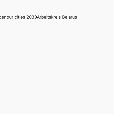
den
our cities 2030
Arbeitskreis Belarus